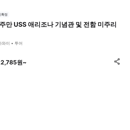
시확정
주만 USS 애리조나 기념관 및 전함 미주리
하와이
투어
22,785원~