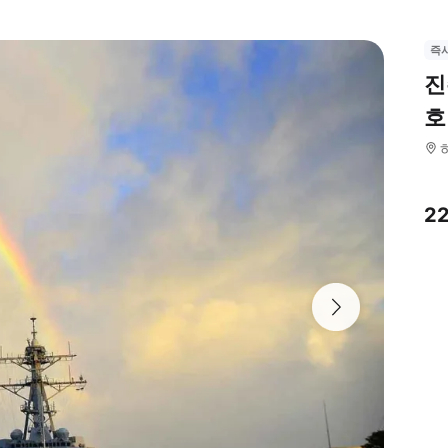
즉
진
호
2