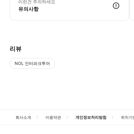
이런건 주의하세요
유의사항
● 예약접수 후 확정이 되면 이용가능합니다. ● 바우처에 안내된 사용 
리뷰
NOL 인터파크투어
NOL
에서 작성된 리뷰 입니다.
별점 높은순
별점 높은순
회사소개
이용약관
개인정보처리방침
위치기