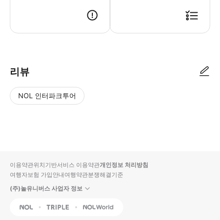
● 예약접수 후 확정이 되면 이용가능합니다. ● 바우처에 안내된 사용 방법
리뷰
NOL 인터파크투어
NOL
별
사
에서
점
진/
작성
높
동
된
은
영
리뷰
순
상
이용약관
위치기반서비스 이용약관
개인정보 처리방침
입니
여행자보험 가입안내
여행약관
분쟁해결기준
다.
(주)놀유니버스 사업자 정보
별
사
NOL
Triple
Interpark Global
점
진/