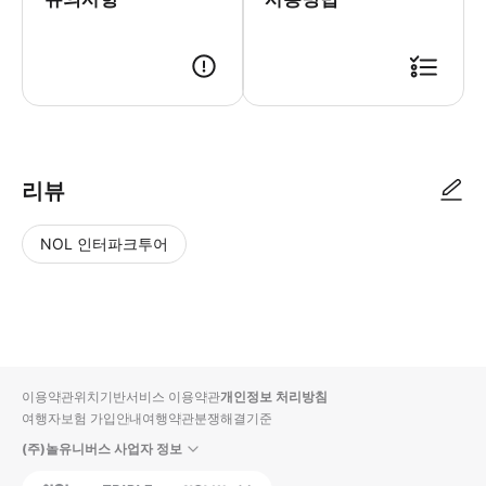
리뷰
NOL 인터파크투어
NOL
별
사
에서
점
진/
작성
높
동
된
은
영
리뷰
순
상
이용약관
위치기반서비스 이용약관
개인정보 처리방침
입니
여행자보험 가입안내
여행약관
분쟁해결기준
다.
(주)놀유니버스 사업자 정보
별
사