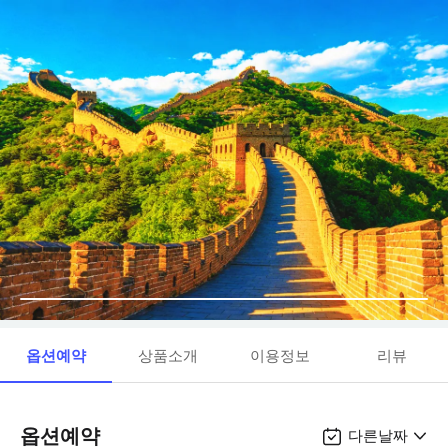
옵션예약
상품소개
이용정보
리뷰
옵션예약
다른날짜