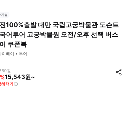
소가능
전100%출발 대만 국립고궁박물관 도슨트
국어투어 고궁박물원 오전/오후 선택 버스
어 쿠폰북
타이베이
투어
369
원
15,543원~
%
종혜택가