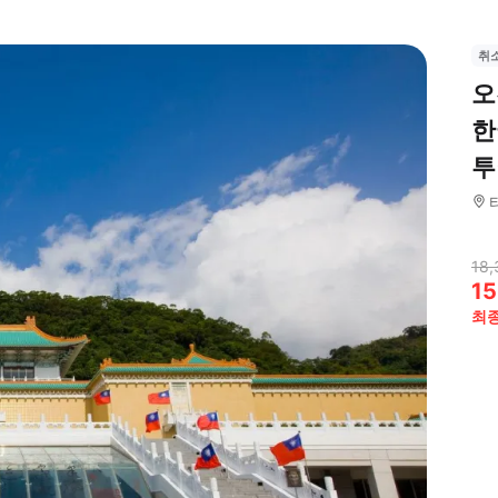
취
오
한
투
18,
15
최