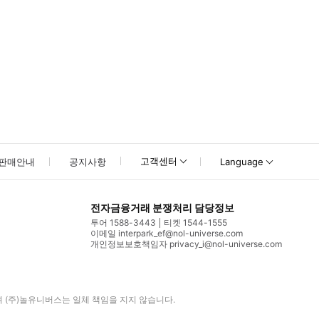
고객센터
판매안내
공지사항
Language
전자금융거래 분쟁처리 담당정보
투어 1588-3443
티켓 1544-1555
이메일 interpark_ef@nol-universe.com
개인정보보호책임자 privacy_i@nol-universe.com
며
(주)놀유니버스
는 일체 책임을 지지 않습니다.