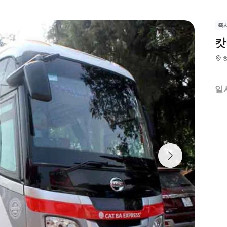
즉
캇
일