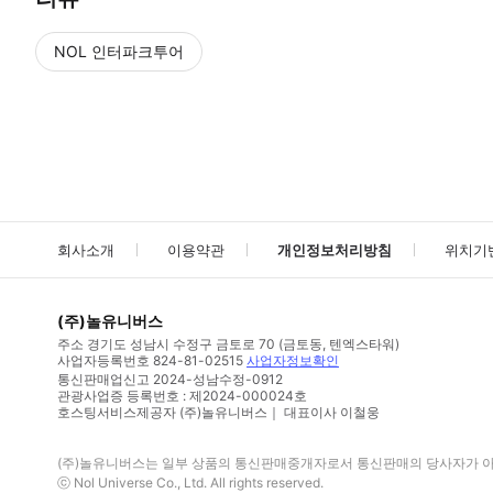
NOL 인터파크투어
NOL
에서 작성된 리뷰 입니다.
별점 높은순
별점 높은순
회사소개
이용약관
개인정보처리방침
위치기
(주)놀유니버스
주소
경기도 성남시 수정구 금토로 70 (금토동, 텐엑스타워)
사업자등록번호
824-81-02515
사업자정보확인
통신판매업신고
2024-성남수정-0912
관광사업증 등록번호 : 제2024-000024호
호스팅서비스제공자 (주)놀유니버스｜ 대표이사 이철웅
(주)놀유니버스
는 일부 상품의 통신판매중개자로서 통신판매의 당사자가 아니
ⓒ
Nol Universe Co
., Ltd. All rights reserved.