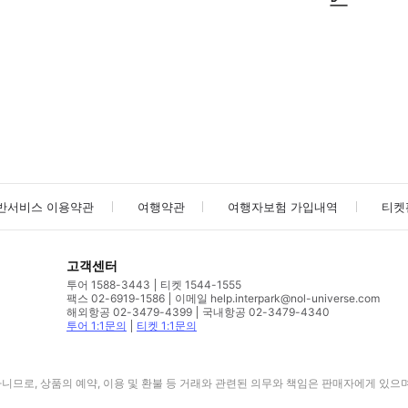
사진/동영상
사진/동영상
반서비스 이용약관
여행약관
여행자보험 가입내역
티켓
고객센터
투어 1588-3443
티켓 1544-1555
팩스 02-6919-1586
이메일 help.interpark@nol-universe.com
해외항공 02-3479-4399
국내항공 02-3479-4340
투어 1:1문의
티켓 1:1문의
므로, 상품의 예약, 이용 및 환불 등 거래와 관련된 의무와 책임은 판매자에게 있으