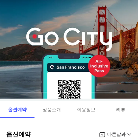
옵션예약
상품소개
이용정보
리뷰
옵션예약
다른날짜