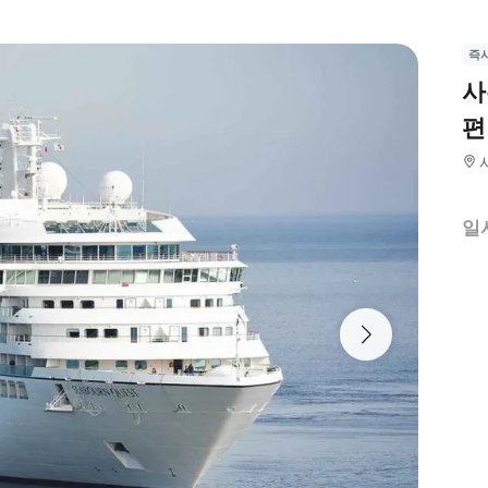
즉
사
편
일