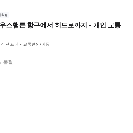
시확정
우스햄튼 항구에서 히드로까지 - 개인 교통
사우샘프턴
교통편의/이동
시품절