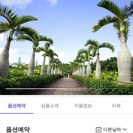
옵션예약
상품소개
이용정보
리뷰
옵션예약
다른날짜