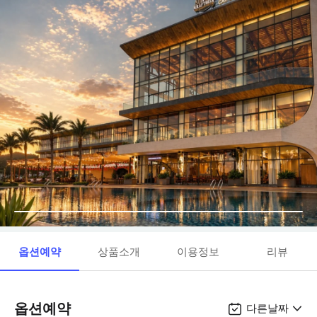
옵션예약
상품소개
이용정보
리뷰
옵션예약
다른날짜