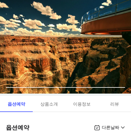
옵션예약
상품소개
이용정보
리뷰
옵션예약
다른날짜