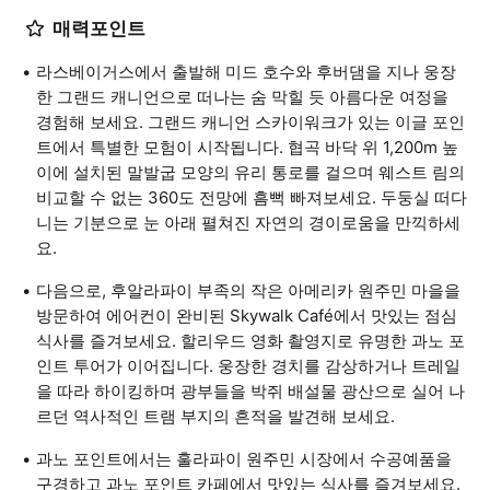
매력포인트
라스베이거스에서 출발해 미드 호수와 후버댐을 지나 웅장
한 그랜드 캐니언으로 떠나는 숨 막힐 듯 아름다운 여정을
경험해 보세요. 그랜드 캐니언 스카이워크가 있는 이글 포인
트에서 특별한 모험이 시작됩니다. 협곡 바닥 위 1,200m 높
이에 설치된 말발굽 모양의 유리 통로를 걸으며 웨스트 림의
비교할 수 없는 360도 전망에 흠뻑 빠져보세요. 두둥실 떠다
니는 기분으로 눈 아래 펼쳐진 자연의 경이로움을 만끽하세
요.
다음으로, 후알라파이 부족의 작은 아메리카 원주민 마을을
방문하여 에어컨이 완비된 Skywalk Café에서 맛있는 점심
식사를 즐겨보세요. 할리우드 영화 촬영지로 유명한 과노 포
인트 투어가 이어집니다. 웅장한 경치를 감상하거나 트레일
을 따라 하이킹하며 광부들을 박쥐 배설물 광산으로 실어 나
르던 역사적인 트램 부지의 흔적을 발견해 보세요.
과노 포인트에서는 훌라파이 원주민 시장에서 수공예품을
구경하고 과노 포인트 카페에서 맛있는 식사를 즐겨보세요.