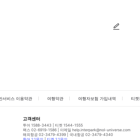
사진/동영상
사진/동영상
반서비스 이용약관
여행약관
여행자보험 가입내역
티켓
고객센터
투어 1588-3443
티켓 1544-1555
팩스 02-6919-1586
이메일 help.interpark@nol-universe.com
해외항공 02-3479-4399
국내항공 02-3479-4340
투어 1:1문의
티켓 1:1문의