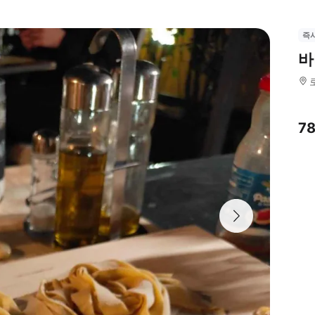
즉
바
7