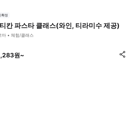
시확정
티칸 파스타 클래스(와인, 티라미수 제공)
로마
체험/클래스
8,283원~