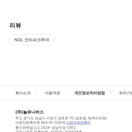
리뷰
NOL 인터파크투어
NOL
에서 작성된 리뷰 입니다.
별점 높은순
별점 높은순
회사소개
이용약관
개인정보처리방침
위치기
(주)놀유니버스
주소
경기도 성남시 수정구 금토로 70 (금토동, 텐엑스타워)
사업자등록번호
824-81-02515
사업자정보확인
통신판매업신고
2024-성남수정-0912
관광사업증 등록번호 : 제2024-000024호