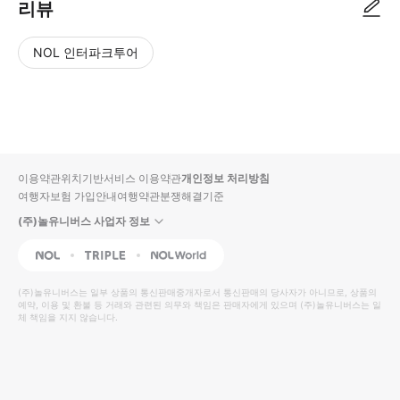
리뷰
NOL 인터파크투어
NOL
별
사
에서
점
진/
작성
높
동
된
은
영
리뷰
순
상
이용약관
위치기반서비스 이용약관
개인정보 처리방침
입니
여행자보험 가입안내
여행약관
분쟁해결기준
다.
(주)놀유니버스 사업자 정보
별
사
NOL
Triple
Interpark Global
점
진/
높
동
(주)놀유니버스
는 일부 상품의 통신판매중개자로서 통신판매의 당사자가 아니므로, 상품의
예약, 이용 및 환불 등 거래와 관련된 의무와 책임은 판매자에게 있으며
은
영
(주)놀유니버스
는 일
체 책임을 지지 않습니다.
순
상