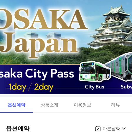
옵션예약
상품소개
이용정보
리뷰
옵션예약
다른날짜