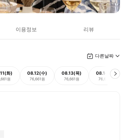
이용정보
리뷰
다른날짜
.11(화)
08.12(수)
08.13(목)
08.14(금)
08.
,661원
76,661원
76,661원
76,661원
76,