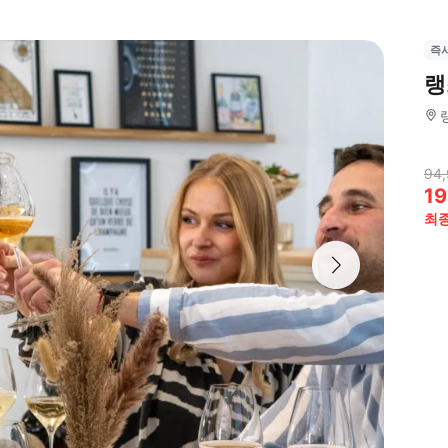
즉
랭
94,
19
최