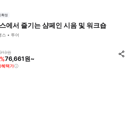
시확정
스에서 즐기는 샴페인 시음 및 워크숍
랭스
투어
913
원
76,661원~
%
종혜택가