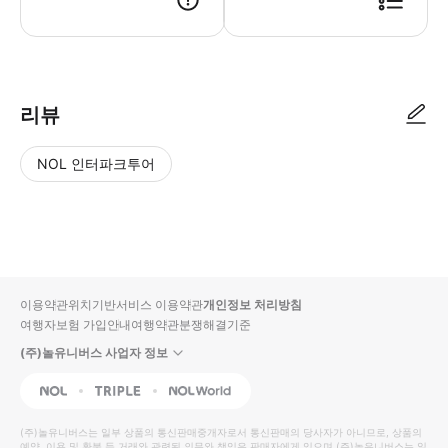
● 예약접수 후 확정이 되면 이용가능합니다. ● 바우처에 안내된 사용 방법
리뷰
NOL 인터파크투어
NOL
별
사
에서
점
진/
작성
높
동
된
은
영
리뷰
순
상
이용약관
위치기반서비스 이용약관
개인정보 처리방침
입니
여행자보험 가입안내
여행약관
분쟁해결기준
다.
(주)놀유니버스 사업자 정보
별
사
NOL
Triple
Interpark Global
점
진/
높
동
(주)놀유니버스
는 일부 상품의 통신판매중개자로서 통신판매의 당사자가 아니므로, 상품의
예약, 이용 및 환불 등 거래와 관련된 의무와 책임은 판매자에게 있으며
(주)놀유니버스
는 일