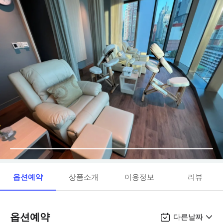
옵션예약
상품소개
이용정보
리뷰
옵션예약
다른날짜