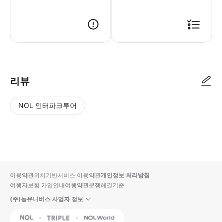
리뷰
NOL 인터파크투어
NOL
별
사
에서
점
진/
작성
높
동
된
은
영
리뷰
순
상
이용약관
위치기반서비스 이용약관
개인정보 처리방침
입니
여행자보험 가입안내
여행약관
분쟁해결기준
다.
(주)놀유니버스 사업자 정보
별
사
NOL
Triple
Interpark Global