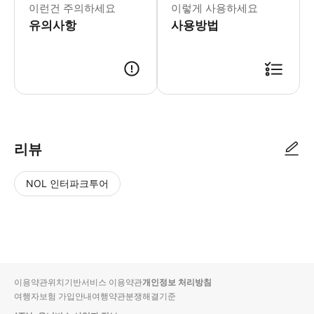
이런건 주의하세요
이렇게 사용하세요
유의사항
사용방법
1. 투어 상품을 구매합니다. 2. 예약 확정 후, 카카오톡으로 픽업/드랍 
리뷰
NOL 인터파크투어
NOL
별
사
에서
점
진/
작성
높
동
된
은
영
리뷰
순
상
이용약관
위치기반서비스 이용약관
개인정보 처리방침
입니
여행자보험 가입안내
여행약관
분쟁해결기준
다.