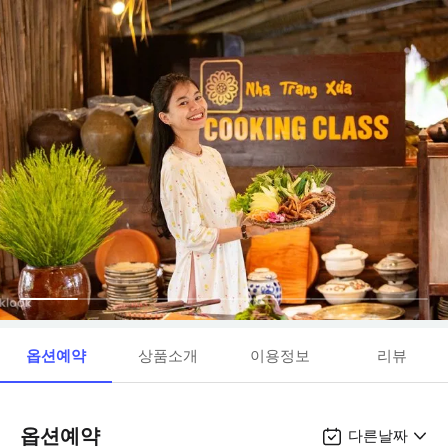
옵션예약
상품소개
이용정보
리뷰
옵션예약
다른날짜