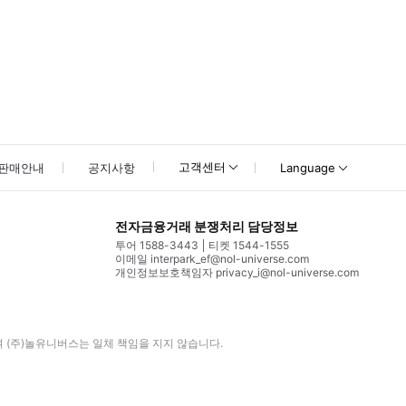
고객센터
판매안내
공지사항
Language
전자금융거래 분쟁처리 담당정보
투어 1588-3443
티켓 1544-1555
이메일 interpark_ef@nol-universe.com
개인정보보호책임자 privacy_i@nol-universe.com
며
(주)놀유니버스
는 일체 책임을 지지 않습니다.