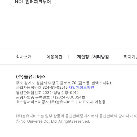
NOL 인터파크투어
NOL
에서 작성된 리뷰 입니다.
별점 높은순
별점 높은순
회사소개
이용약관
개인정보처리방침
위치기
(주)놀유니버스
주소
경기도 성남시 수정구 금토로 70 (금토동, 텐엑스타워)
사업자등록번호
824-81-02515
사업자정보확인
통신판매업신고
2024-성남수정-0912
관광사업증 등록번호 : 제2024-000024호
호스팅서비스제공자 (주)놀유니버스｜ 대표이사 이철웅
(주)놀유니버스
는 일부 상품의 통신판매중개자로서 통신판매의 당사자가 아니
ⓒ
Nol Universe Co
., Ltd. All rights reserved.