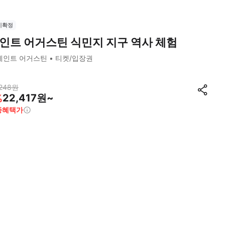
시확정
인트 어거스틴 식민지 지구 역사 체험
세인트 어거스틴
티켓/입장권
248
원
22,417원~
%
종혜택가