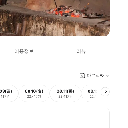
이용정보
리뷰
다른날짜
.09(일)
08.10(월)
08.11(화)
08.12(수)
08.
,417원
22,417원
22,417원
22,417원
22,