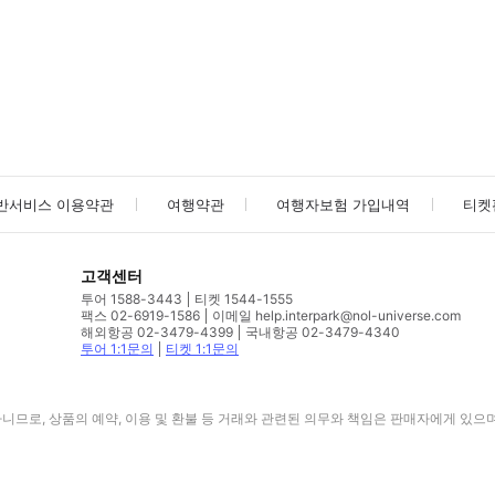
사진/동영상
사진/동영상
반서비스 이용약관
여행약관
여행자보험 가입내역
티켓
고객센터
투어 1588-3443
티켓 1544-1555
팩스 02-6919-1586
이메일 help.interpark@nol-universe.com
해외항공 02-3479-4399
국내항공 02-3479-4340
투어 1:1문의
티켓 1:1문의
므로, 상품의 예약, 이용 및 환불 등 거래와 관련된 의무와 책임은 판매자에게 있으