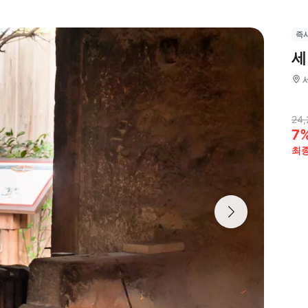
즉
세
24,
7
최