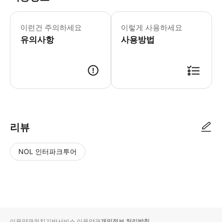
* [고령자 및 임산부 여행객 주의사항
이런건 주의하세요
이렇게 사용하세요
유의사항
사용방법
리뷰
NOL 인터파크투어
NOL
별
사
에서
점
진/
작성
높
동
된
은
영
리뷰
순
상
이용약관
위치기반서비스 이용약관
개인정보 처리방침