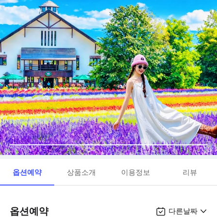
옵션예약
상품소개
이용정보
리뷰
옵션예약
다른날짜