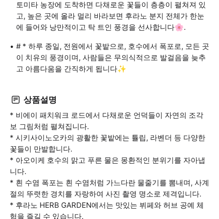
토미타 농장에 도착하면 다채로운 꽃들이 층층이 펼쳐져 있
고, 높은 곳에 올라 멀리 바라보면 후라노 분지 전체가 한눈
에 들어와 낭만적이고 탁 트인 풍경을 선사합니다🌸.
# * 하루 종일, 전원에서 꽃밭으로, 호수에서 폭포로, 모든 곳
이 치유의 풍경이며, 사람들은 무의식적으로 발걸음을 늦추
고 아름다움을 간직하게 됩니다✨
상품설명
* 비에이 패치워크 로드에서 다채로운 언덕들이 자연의 조각
보 그림처럼 펼쳐집니다.
* 시키사이노오카의 광활한 꽃밭에는 튤립, 라벤더 등 다양한
꽃들이 만발합니다.
* 아오이케 호수의 맑고 푸른 물은 몽환적인 분위기를 자아냅
니다.
* 흰 수염 폭포는 흰 수염처럼 가느다란 물줄기를 뽐내며, 사계
절의 뚜렷한 경치를 자랑하여 사진 촬영 명소로 제격입니다.
* 후라노 HERB GARDEN에서는 맛있는 뷔페와 허브 공예 체
험을 즐길 수 있습니다.