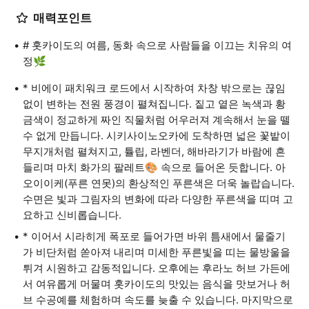
매력포인트
# 홋카이도의 여름, 동화 속으로 사람들을 이끄는 치유의 여
정🌿
* 비에이 패치워크 로드에서 시작하여 차창 밖으로는 끊임
없이 변하는 전원 풍경이 펼쳐집니다. 짙고 옅은 녹색과 황
금색이 정교하게 짜인 직물처럼 어우러져 계속해서 눈을 뗄
수 없게 만듭니다. 시키사이노오카에 도착하면 넓은 꽃밭이
무지개처럼 펼쳐지고, 튤립, 라벤더, 해바라기가 바람에 흔
들리며 마치 화가의 팔레트🎨 속으로 들어온 듯합니다. 아
오이이케(푸른 연못)의 환상적인 푸른색은 더욱 놀랍습니다.
수면은 빛과 그림자의 변화에 따라 다양한 푸른색을 띠며 고
요하고 신비롭습니다.
* 이어서 시라히게 폭포로 들어가면 바위 틈새에서 물줄기
가 비단처럼 쏟아져 내리며 미세한 푸른빛을 띠는 물방울을
튀겨 시원하고 감동적입니다. 오후에는 후라노 허브 가든에
서 여유롭게 머물며 홋카이도의 맛있는 음식을 맛보거나 허
브 수공예를 체험하며 속도를 늦출 수 있습니다. 마지막으로