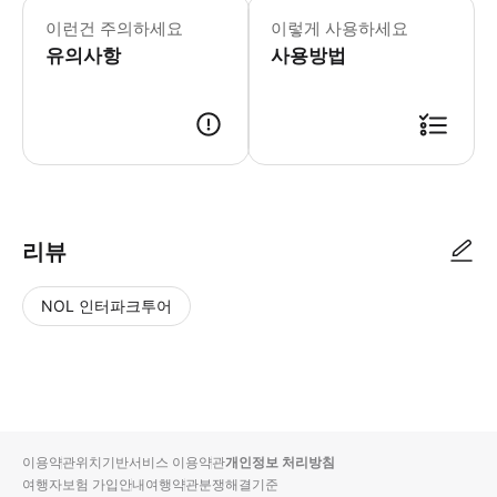
스노모빌 공유 체험 - 스노모빌은 두 
이런건 주의하세요
이렇게 사용하세요
유의사항
사용방법
● 예약접수 후 확정이 되면 이용가능합니다. ● 바우처에 안내된 사용 방법
리뷰
NOL 인터파크투어
NOL
별
사
에서
점
진/
작성
높
동
된
은
영
리뷰
순
상
이용약관
위치기반서비스 이용약관
개인정보 처리방침
입니
여행자보험 가입안내
여행약관
분쟁해결기준
다.