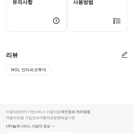
유의사항
사용방법
● 예약접수 후 확정이 되면 이용가능합니다. ● 바우처에 안내된 사용 방법
리뷰
NOL 인터파크투어
NOL
별
사
에서
점
진/
작성
높
동
된
은
영
리뷰
순
상
이용약관
위치기반서비스 이용약관
개인정보 처리방침
입니
여행자보험 가입안내
여행약관
분쟁해결기준
다.
(주)놀유니버스 사업자 정보