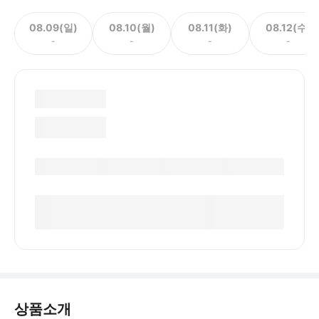
08.09(일)
08.10(월)
08.11(화)
08.12(수)
-
-
-
-
상품소개