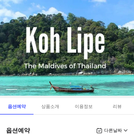
옵션예약
상품소개
이용정보
리뷰
옵션예약
다른날짜