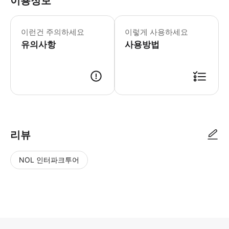
이용정보
어린이 규정 - 3세 미만은 무료이지만
이런건 주의하세요
이렇게 사용하세요
유의사항
사용방법
리뷰
NOL 인터파크투어
NOL
별
사
에서
점
진/
작성
높
동
된
은
영
리뷰