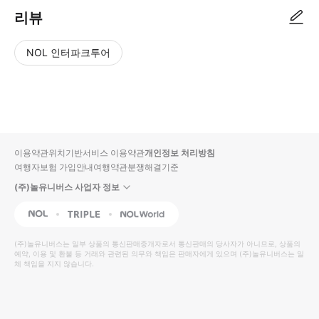
리뷰
NOL 인터파크투어
NOL
별
사
에서
점
진/
작성
높
동
된
은
영
리뷰
순
상
이용약관
위치기반서비스 이용약관
개인정보 처리방침
입니
여행자보험 가입안내
여행약관
분쟁해결기준
다.
(주)놀유니버스 사업자 정보
별
사
NOL
Triple
Interpark Global
점
진/
높
동
(주)놀유니버스
는 일부 상품의 통신판매중개자로서 통신판매의 당사자가 아니므로, 상품의
예약, 이용 및 환불 등 거래와 관련된 의무와 책임은 판매자에게 있으며
은
영
(주)놀유니버스
는 일
체 책임을 지지 않습니다.
순
상