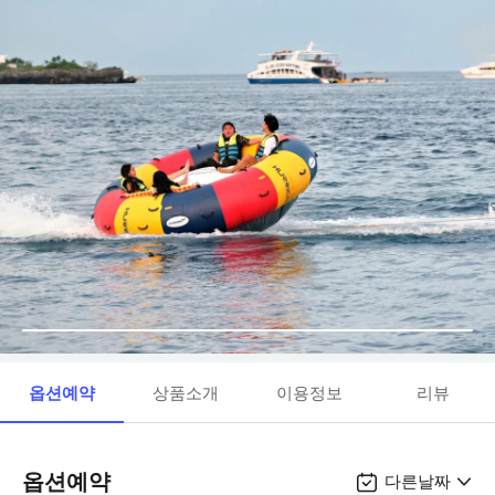
옵션예약
상품소개
이용정보
리뷰
옵션예약
다른날짜