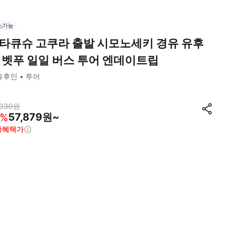
소가능
타큐슈 고쿠라 출발 시모노세키 경유 유후
 벳푸 일일 버스 투어 엔데이트립
유후인
투어
,030
원
57,879원~
%
종혜택가