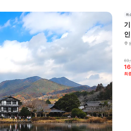
취
기
인
69
16
최