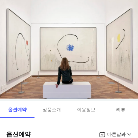
옵션예약
상품소개
이용정보
리뷰
옵션예약
다른날짜