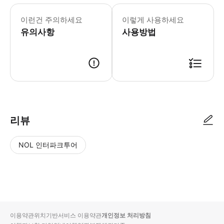
어린이 규정 -15세 미만은 무료이지만 
이런건 주의하세요
이렇게 사용하세요
유의사항
사용방법
리뷰
NOL 인터파크투어
NOL
별
사
에서
점
진/
작성
높
동
된
은
영
리뷰
순
상
이용약관
위치기반서비스 이용약관
개인정보 처리방침
입니