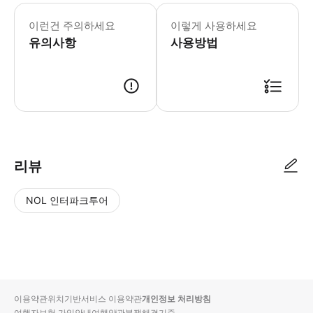
이 활동은 비가 오나 눈이 오나 진행됩니
이런건 주의하세요
이렇게 사용하세요
유의사항
사용방법
● 예약접수 후 확정이 되면 이용가능합니다. ● 바우처에 안내된 사용 방법
리뷰
NOL 인터파크투어
NOL
별
사
에서
점
진/
작성
높
동
된
은
영
리뷰
순
상
이용약관
위치기반서비스 이용약관
개인정보 처리방침
입니
여행자보험 가입안내
여행약관
분쟁해결기준