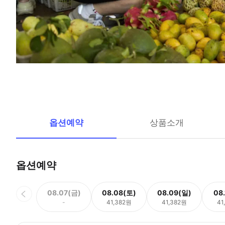
옵션예약
상품소개
옵션예약
08.07(금)
08.08(토)
08.09(일)
08
-
41,382원
41,382원
41