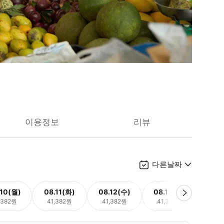
이용정보
리뷰
다른날짜
.10(월)
08.11(화)
08.12(수)
08.13(목)
08.
,382원
41,382원
41,382원
41,382원
41,