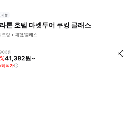
소가능
라톤 호텔 마켓투어 쿠킹 클래스
나트랑
체험/클래스
,906
원
41,382원~
%
종혜택가