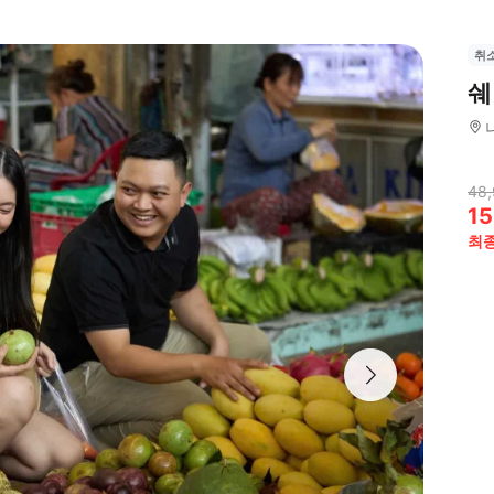
취
쉐
48
15
최