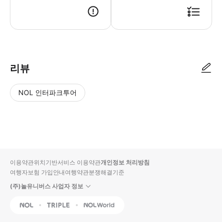
● 예약접수 후 확정이 되면 이용가능합니다. ● 바우처에 안내된 사용 방법
리뷰
NOL 인터파크투어
NOL
별
사
에서
점
진/
작성
높
동
된
은
영
리뷰
순
상
이용약관
위치기반서비스 이용약관
개인정보 처리방침
입니
여행자보험 가입안내
여행약관
분쟁해결기준
다.
(주)놀유니버스 사업자 정보
별
사
NOL
Triple
Interpark Global
점
진/