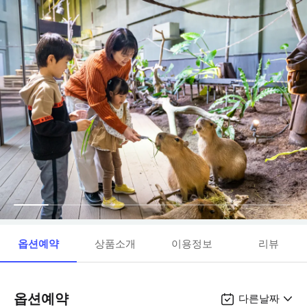
옵션예약
상품소개
이용정보
리뷰
옵션예약
다른날짜