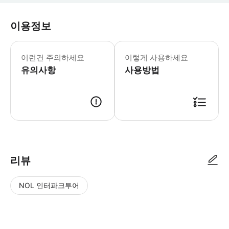
이용정보
12세 이하 어린이는 16세 이상 동반자
이런건 주의하세요
이렇게 사용하세요
유의사항
사용방법
장애인 수첩을 소지하신 분은 할인 티켓이 있습니다. 방문 당일, 수첩을 티
리뷰
NOL 인터파크투어
NOL
별
사
에서
점
진/