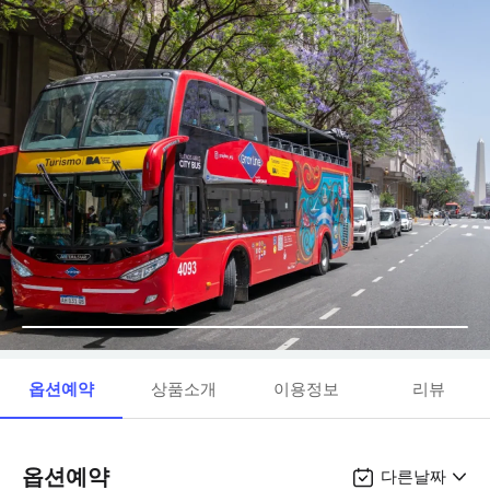
옵션예약
상품소개
이용정보
리뷰
옵션예약
다른날짜