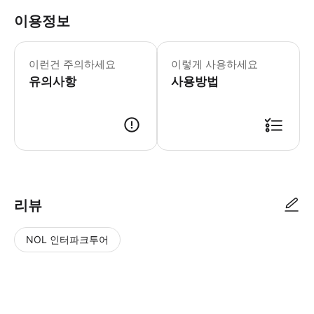
이용정보
* 버스는 09:20에 0번 정류장(Av. 
편리한 부에노스아이레스 시티투어 버스
이런건 주의하세요
이렇게 사용하세요
유의사항
사용방법
리뷰
NOL 인터파크투어
NOL
별
사
에서
점
진/
작성
높
동