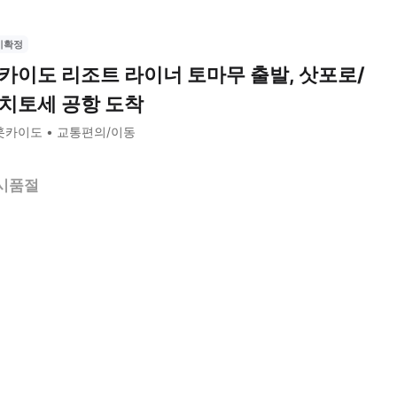
시확정
카이도 리조트 라이너 토마무 출발, 삿포로/
치토세 공항 도착
훗카이도
교통편의/이동
시품절