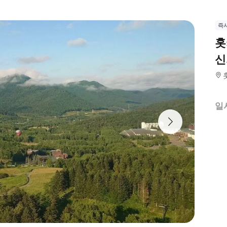
즉
홋
신
일