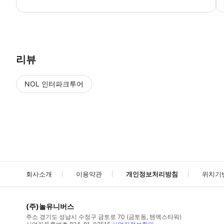
아래 시간에 정해진 집합장소로 모여 주십시오. 각 공항: 버스 출발 시
리뷰
NOL 인터파크투어
NOL
에서 작성된 리뷰 입니다.
별점 높은순
별점 높은순
회사소개
이용약관
개인정보처리방침
위치기
(주)놀유니버스
주소
경기도 성남시 수정구 금토로 70 (금토동, 텐엑스타워)