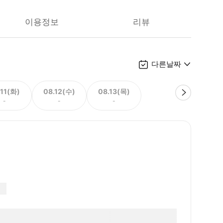
이용정보
리뷰
다른날짜
.11(화)
08.12(수)
08.13(목)
-
-
-