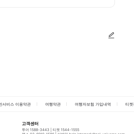
간 15분 전 상기 이외의 출발 장소: 버스 출발 시간 10분 전 출발 시간이
사진/동영상
사진/동영상
반서비스 이용약관
여행약관
여행자보험 가입내역
티켓
고객센터
투어 1588-3443
티켓 1544-1555