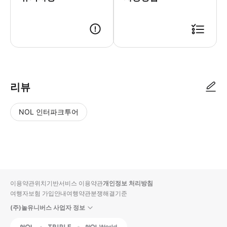
[이용 정보] * 판매기간 : ~ 2026.12.31 * 유효기간 : 옵션별 상이
리뷰
NOL 인터파크투어
NOL
별
사
에서
점
진/
작성
높
동
된
은
영
리뷰
순
상
이용약관
위치기반서비스 이용약관
개인정보 처리방침
입니
여행자보험 가입안내
여행약관
분쟁해결기준
다.
(주)놀유니버스 사업자 정보
별
사