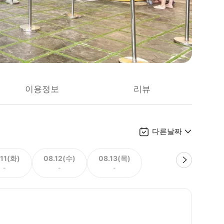
이용정보
리뷰
다른날짜
.11(화)
08.12(수)
08.13(목)
-
-
-