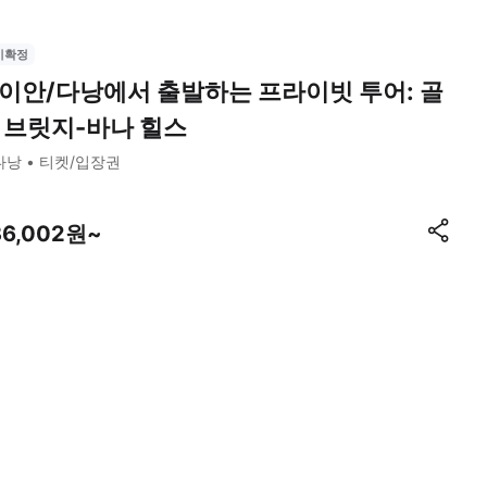
시확정
이안/다낭에서 출발하는 프라이빗 투어: 골
 브릿지-바나 힐스
다낭
티켓/입장권
36,002원~