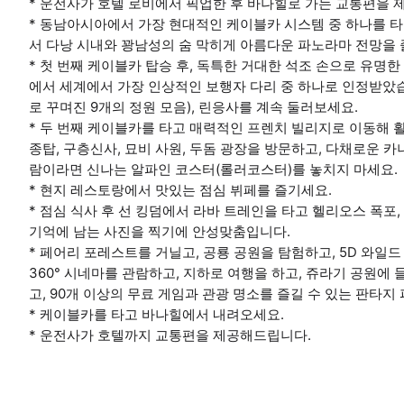
* 운전사가 호텔 로비에서 픽업한 후 바나힐로 가는 교통편을 
* 동남아시아에서 가장 현대적인 케이블카 시스템 중 하나를 
서 다낭 시내와 꽝남성의 숨 막히게 아름다운 파노라마 전망을 
* 첫 번째 케이블카 탑승 후, 독특한 거대한 석조 손으로 유명
에서 세계에서 가장 인상적인 보행자 다리 중 하나로 인정받았습
로 꾸며진 9개의 정원 모음), 린응사를 계속 둘러보세요.
* 두 번째 케이블카를 타고 매력적인 프렌치 빌리지로 이동해 
종탑, 구층신사, 묘비 사원, 두돔 광장을 방문하고, 다채로운 
람이라면 신나는 알파인 코스터(롤러코스터)를 놓치지 마세요.
* 현지 레스토랑에서 맛있는 점심 뷔페를 즐기세요.
* 점심 식사 후 선 킹덤에서 라바 트레인을 타고 헬리오스 폭포,
기억에 남는 사진을 찍기에 안성맞춤입니다.
* 페어리 포레스트를 거닐고, 공룡 공원을 탐험하고, 5D 와일드
360° 시네마를 관람하고, 지하로 여행을 하고, 쥬라기 공원에
고, 90개 이상의 무료 게임과 관광 명소를 즐길 수 있는 판타
* 케이블카를 타고 바나힐에서 내려오세요.
* 운전사가 호텔까지 교통편을 제공해드립니다.