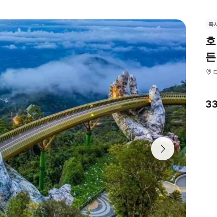
즉
호
든
3