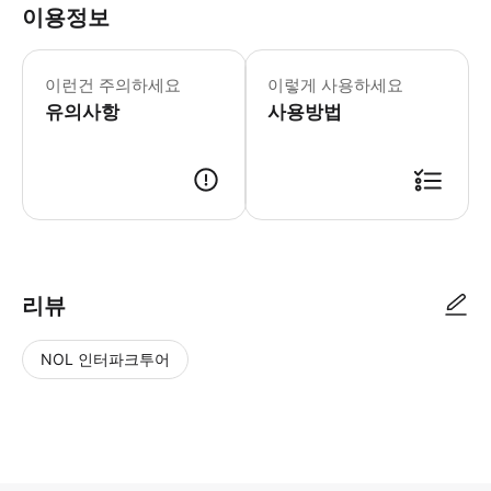
이용정보
서비스를 설정하려면 다음 세부 정보를 제
이런건 주의하세요
이렇게 사용하세요
유의사항
사용방법
● 예약접수 후 확정이 되면 이용가능합니다. ● 바우처에 안내된 사용 방법
리뷰
NOL 인터파크투어
NOL
별
사
에서
점
진/
작성
높
동
된
은
영