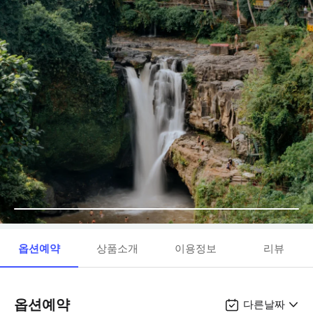
옵션예약
상품소개
이용정보
리뷰
옵션예약
다른날짜