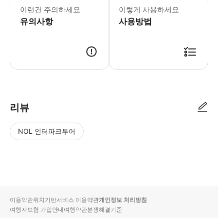
이런건 주의하세요
이렇게 사용하세요
유의사항
사용방법
리뷰
NOL 인터파크투어
NOL
별
사
에서
점
진/
작성
높
동
된
은
영
리뷰
순
상
이용약관
위치기반서비스 이용약관
개인정보 처리방침
입니
여행자보험 가입안내
여행약관
분쟁해결기준
다.