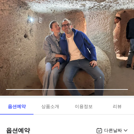
옵션예약
상품소개
이용정보
리뷰
옵션예약
다른날짜