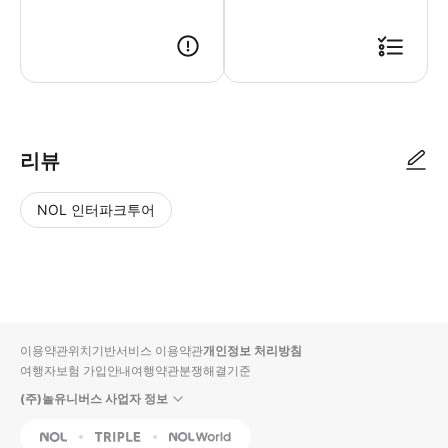
리뷰
NOL 인터파크투어
NOL
별
사
에서
점
진/
작성
높
동
된
은
영
리뷰
순
상
이용약관
위치기반서비스 이용약관
개인정보 처리방침
입니
여행자보험 가입안내
여행약관
분쟁해결기준
다.
(주)놀유니버스 사업자 정보
별
사
NOL
Triple
Interpark Global