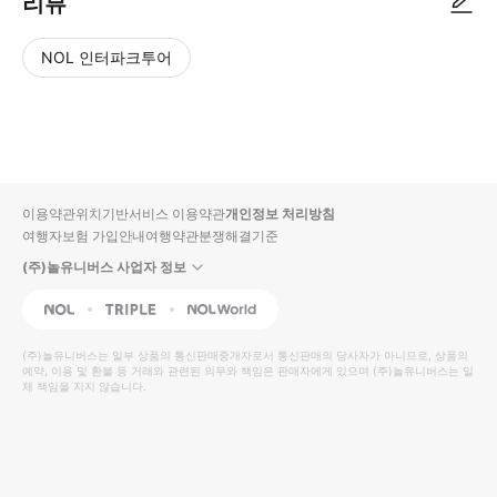
리뷰
NOL 인터파크투어
NOL
별
사
에서
점
진/
작성
높
동
된
은
영
리뷰
순
상
이용약관
위치기반서비스 이용약관
개인정보 처리방침
입니
여행자보험 가입안내
여행약관
분쟁해결기준
다.
(주)놀유니버스 사업자 정보
별
사
NOL
Triple
Interpark Global
점
진/
높
동
(주)놀유니버스
는 일부 상품의 통신판매중개자로서 통신판매의 당사자가 아니므로, 상품의
예약, 이용 및 환불 등 거래와 관련된 의무와 책임은 판매자에게 있으며
은
영
(주)놀유니버스
는 일
체 책임을 지지 않습니다.
순
상