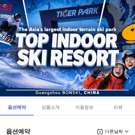
옵션예약
상품소개
이용정보
리뷰
옵션예약
다른날짜