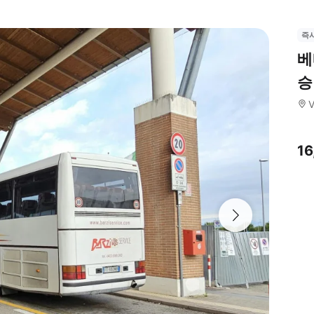
즉
베
승 
V
1