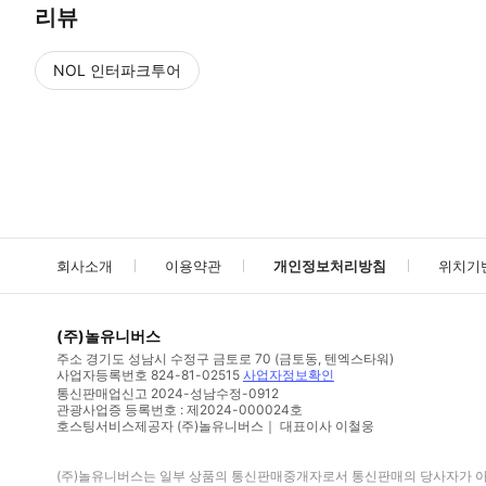
리뷰
NOL 인터파크투어
NOL
에서 작성된 리뷰 입니다.
별점 높은순
별점 높은순
회사소개
이용약관
개인정보처리방침
위치기
(주)놀유니버스
주소
경기도 성남시 수정구 금토로 70 (금토동, 텐엑스타워)
사업자등록번호
824-81-02515
사업자정보확인
통신판매업신고
2024-성남수정-0912
관광사업증 등록번호 : 제2024-000024호
호스팅서비스제공자 (주)놀유니버스｜ 대표이사 이철웅
(주)놀유니버스
는 일부 상품의 통신판매중개자로서 통신판매의 당사자가 아니