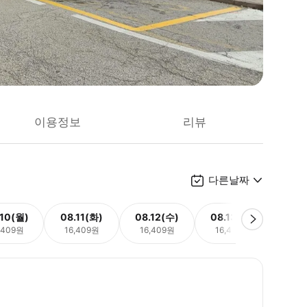
이용정보
리뷰
다른날짜
.10(월)
08.11(화)
08.12(수)
08.13(목)
08.
,409원
16,409원
16,409원
16,409원
16,