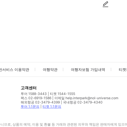
사진/동영상
사진/동영상
반서비스 이용약관
여행약관
여행자보험 가입내역
티켓
고객센터
투어 1588-3443
티켓 1544-1555
팩스 02-6919-1586
이메일 help.interpark@nol-universe.com
해외항공 02-3479-4399
국내항공 02-3479-4340
투어 1:1문의
티켓 1:1문의
므로, 상품의 예약, 이용 및 환불 등 거래와 관련된 의무와 책임은 판매자에게 있으