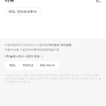
리뷰
NOL 인터파크투어
NOL
별
사
에서
점
진/
작성
높
동
된
은
영
리뷰
순
상
이용약관
위치기반서비스 이용약관
개인정보 처리방침
입니
여행자보험 가입안내
여행약관
분쟁해결기준
다.
(주)놀유니버스 사업자 정보
별
사
NOL
Triple
Interpark Global
점
진/
높
동
(주)놀유니버스
는 일부 상품의 통신판매중개자로서 통신판매의 당사자가 아니므로, 상품의
예약, 이용 및 환불 등 거래와 관련된 의무와 책임은 판매자에게 있으며
은
영
(주)놀유니버스
는 일
체 책임을 지지 않습니다.
순
상