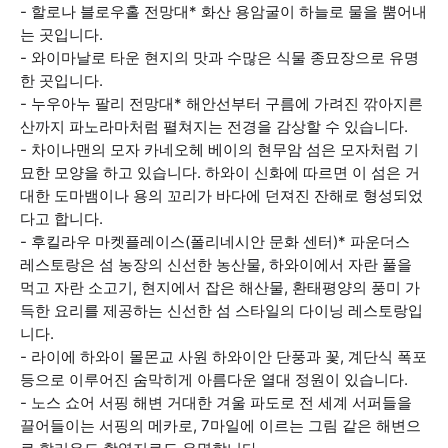
- 할로나 블로우홀 전망대* 화산 용암굴이 하늘로 물을 뿜어내
는 곳입니다.
- 와이마날로 타운 현지의 맛과 수많은 식물 종묘장으로 유명
한 곳입니다.
- 누우아누 팔리 전망대* 해안선부터 구름에 가려진 깎아지른
산까지 파노라마처럼 펼쳐지는 전경을 감상할 수 있습니다.
- 차이나맨의 모자 카네오헤 베이의 현무암 섬은 모자처럼 기
묘한 모양을 하고 있습니다. 하와이 신화에 따르면 이 섬은 거
대한 도마뱀이나 용의 꼬리가 바다에 던져진 잔해로 형성되었
다고 합니다.
- 후킬라우 마켓플레이스(폴리네시안 문화 센터)* 파운더스
레스토랑은 섬 농장의 신선한 농산물, 하와이에서 자란 풀을
먹고 자란 소고기, 현지에서 잡은 해산물, 환태평양의 풍미 가
득한 요리를 제공하는 신선한 섬 스타일의 다이닝 레스토랑입
니다.
- 라이에 하와이 몰몬교 사원 하와이안 단풍과 꽃, 계단식 폭포
등으로 이루어진 숨막히게 아름다운 열대 정원이 있습니다.
- 노스 쇼어 서핑 해변 거대한 겨울 파도로 전 세계 서퍼들을
끌어들이는 서핑의 메카로, 7마일에 이르는 그림 같은 해변으