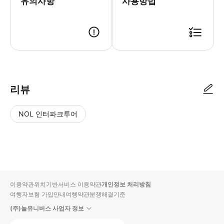
유의사항
사용방법
리뷰
NOL 인터파크투어
NOL
별
사
에서
점
진/
작성
높
동
된
은
영
리뷰
순
상
이용약관
위치기반서비스 이용약관
개인정보 처리방침
입니
여행자보험 가입안내
여행약관
분쟁해결기준
다.
(주)놀유니버스 사업자 정보