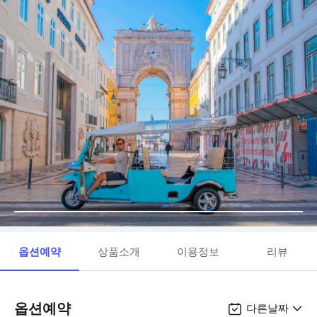
옵션예약
상품소개
이용정보
리뷰
옵션예약
다른날짜