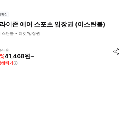
시확정
라이존 에어 스포츠 입장권 (이스탄불)
이스탄불
티켓/입장권
341
원
41,468원~
%
종혜택가