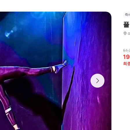
즉
플
51,
19
최