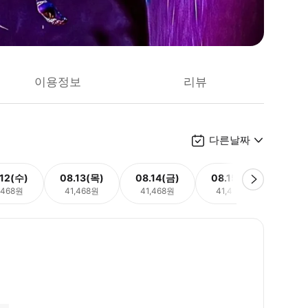
이용정보
리뷰
다른날짜
.12(수)
08.13(목)
08.14(금)
08.15(토)
08.
,468원
41,468원
41,468원
41,468원
41,