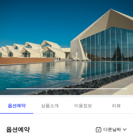
옵션예약
상품소개
이용정보
리뷰
옵션예약
다른날짜