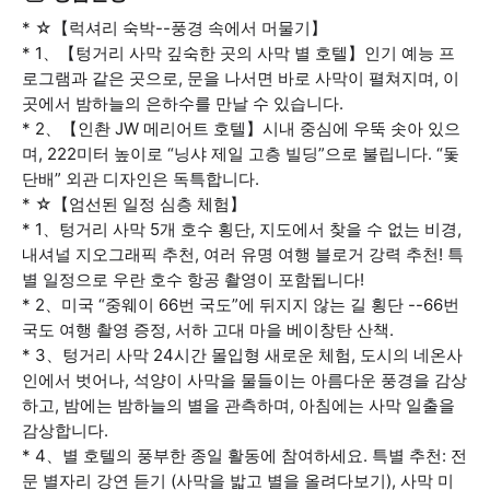
* ☆【럭셔리 숙박--풍경 속에서 머물기】
* 1、【텅거리 사막 깊숙한 곳의 사막 별 호텔】인기 예능 프
로그램과 같은 곳으로, 문을 나서면 바로 사막이 펼쳐지며, 이
곳에서 밤하늘의 은하수를 만날 수 있습니다.
* 2、【인촨 JW 메리어트 호텔】시내 중심에 우뚝 솟아 있으
며, 222미터 높이로 “닝샤 제일 고층 빌딩”으로 불립니다. “돛
단배” 외관 디자인은 독특합니다.
* ☆【엄선된 일정 심층 체험】
* 1、텅거리 사막 5개 호수 횡단, 지도에서 찾을 수 없는 비경,
내셔널 지오그래픽 추천, 여러 유명 여행 블로거 강력 추천! 특
별 일정으로 우란 호수 항공 촬영이 포함됩니다!
* 2、미국 “중웨이 66번 국도”에 뒤지지 않는 길 횡단 --66번
국도 여행 촬영 증정, 서하 고대 마을 베이창탄 산책.
* 3、텅거리 사막 24시간 몰입형 새로운 체험, 도시의 네온사
인에서 벗어나, 석양이 사막을 물들이는 아름다운 풍경을 감상
하고, 밤에는 밤하늘의 별을 관측하며, 아침에는 사막 일출을
감상합니다.
* 4、별 호텔의 풍부한 종일 활동에 참여하세요. 특별 추천: 전
문 별자리 강연 듣기 (사막을 밟고 별을 올려다보기), 사막 미