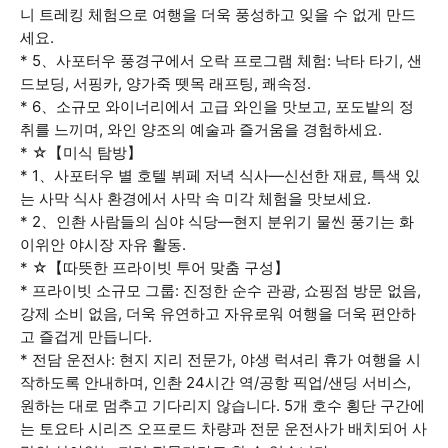
니 트레킹 체험으로 여행을 더욱 풍성하고 잊을 수 없게 만드
세요.
* 5、사포터우 풍경구에서 오락 프로그램 체험: 낙타 타기, 샌
드보딩, 서핑카, 양가죽 뗏목 래프팅, 쾌속정.
* 6、소규모 와이너리에서 고급 와인을 맛보고, 포도밭의 정
취를 느끼며, 와인 양조의 예술과 즐거움을 경험하세요.
* ☆【미식 탐방】
* 1、사포터우 별 호텔 뷔페 저녁 식사—신선한 재료, 특색 있
는 사막 식사 환경에서 사막 속 미각 체험을 맛보세요.
* 2、인촨 사람들의 심야 식당—현지 분위기 물씬 풍기는 화
이위안 야시장 자유 활동.
* ☆【따뜻한 프라이빗 투어 맞춤 구성】
* 프라이빗 소규모 그룹: 진정한 순수 관광, 쇼핑점 방문 없음,
강제 소비 없음, 더욱 유연하고 자유로워 여행을 더욱 편안하
고 즐겁게 만듭니다.
* 전담 운전사: 현지 지리 전문가, 야생 럭셔리 휴가 여행을 시
작하도록 안내하며, 인촨 24시간 역/공항 픽업/샌딩 서비스,
원하는 대로 멈추고 기다리지 않습니다. 5개 호수 횡단 구간에
는 토요타 시리즈 오프로드 차량과 전문 운전사가 배치되어 사