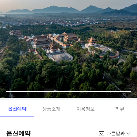
옵션예약
상품소개
이용정보
리뷰
옵션예약
다른날짜