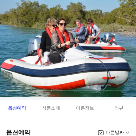
옵션예약
상품소개
이용정보
리뷰
옵션예약
다른날짜