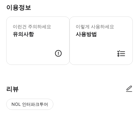
이용정보
어린이 규정 -3세 미만 어린이는 참가할 수 
이런건 주의하세요
이렇게 사용하세요
유의사항
사용방법
리뷰
NOL 인터파크투어
NOL
별
사
에서
점
진/
작성
높
동
된