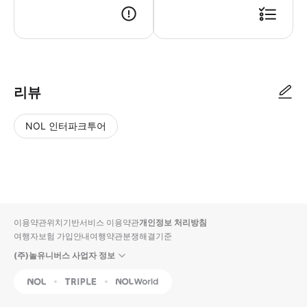
● 예약접수 후 확정이 되면 이용가능합니다. ● 바우처에 안내된 사용 방법
리뷰
NOL 인터파크투어
NOL
별
사
에서
점
진/
작성
높
동
된
은
영
리뷰
순
상
이용약관
위치기반서비스 이용약관
개인정보 처리방침
입니
여행자보험 가입안내
여행약관
분쟁해결기준
다.
(주)놀유니버스 사업자 정보
별
사
NOL
Triple
Interpark Global
점
진/
높
동