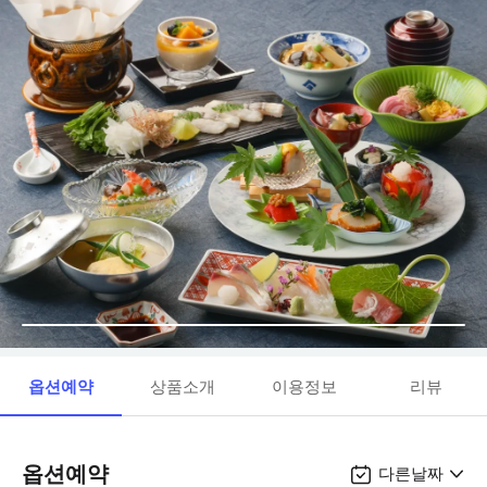
옵션예약
상품소개
이용정보
리뷰
옵션예약
다른날짜