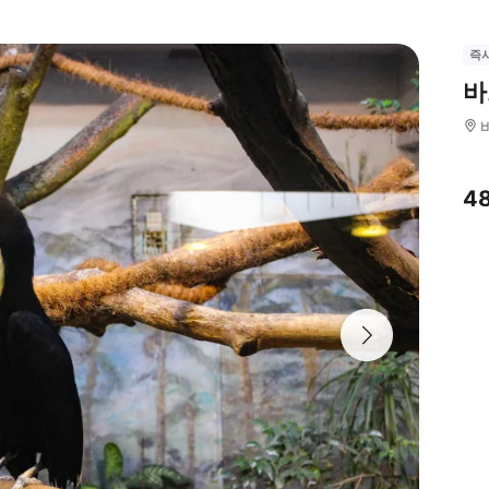
즉
바
4