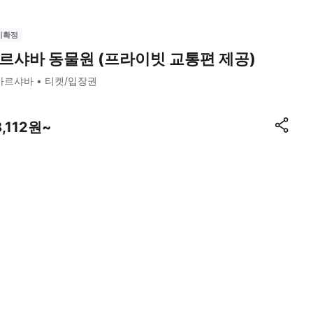
시확정
르샤바 동물원 (프라이빗 교통편 제공)
바르샤바
티켓/입장권
8,112원~