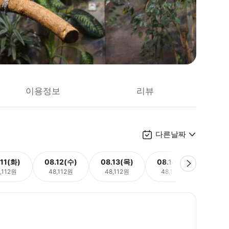
이용정보
리뷰
다른날짜
.11(화)
08.12(수)
08.13(목)
08.14(금)
08.
,112원
48,112원
48,112원
48,112원
48,