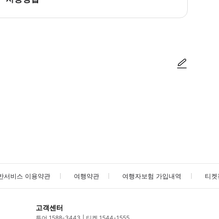
로 기사님이 픽업해 바르샤바 동물원으로 이동합니다. ▶ 구매 후 안내 * 중요
사진/동영상
사진/동영상
반서비스 이용약관
여행약관
여행자보험 가입내역
티켓
고객센터
투어 1588-3443
티켓 1544-1555