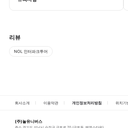
▶ 사용방법 * 예약 시 바르샤바에 주소를 입력하세요. * 제공하신 주소
리뷰
NOL 인터파크투어
NOL
에서 작성된 리뷰 입니다.
별점 높은순
별점 높은순
회사소개
이용약관
개인정보처리방침
위치기
(주)놀유니버스
주소
경기도 성남시 수정구 금토로 70 (금토동, 텐엑스타워)