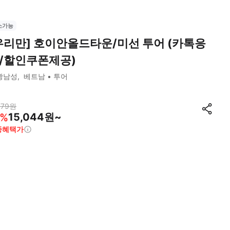
소가능
우리만] 호이안올드타운/미선 투어 (카톡응
/할인쿠폰제공)
꽝남성
베트남
투어
779
원
15,044원~
%
종혜택가