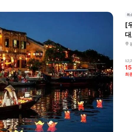
취
[
대
17,
15
최