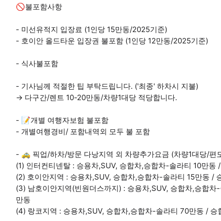
🚫불포함사항
- 미선유적지 입장료 (1인당 15만동/2025기준)
- 호이안 올드타운 입장권 불포함 (1인당 12만동/2025기준)
- 식사불포함
- 기사님께 적절한 팁 부탁드립니다. ('최종' 하차시 지불)
→ 다구간/렌트 10-20만동/차량1대당 적당합니다.
- 📝개별 여행자보험 불포함
- 개별여행경비/ 포함내역외 모두 불 포함
- 🚕 픽업/하차/방문 다낭지역 외 차량추가요금 (차량1대당/편도
(1) 인터컨티넨탈 : 승용차,SUV, 승합차,승합차-솔라티 10만동 
(2) 호이안지역 : 승용차,SUV, 승합차,승합차-솔라티 15만동 /
(3) 남호이안지역(빈원더스까지) : 승용차,SUV, 승합차,승합차-
만동
(4) 랑코지역 : 승용차,SUV, 승합차,승합차-솔라티 70만동 / 